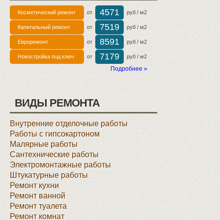
4571
Косметический ремонт
от
руб / м2
7519
Капитальный ремонт
от
руб / м2
8591
Евроремонт
от
руб / м2
7179
Новостройка под ключ
от
руб / м2
Подробнее »
ВИДЫ РЕМОНТА
Внутренние отделочные работы
Работы с гипсокартоном
Малярные работы
Сантехнические работы
Электромонтажные работы
Штукатурные работы
Ремонт кухни
Ремонт ванной
Ремонт туалета
Ремонт комнат