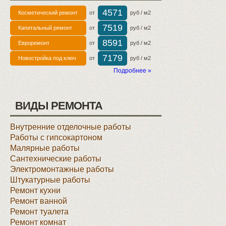
4571
Косметический ремонт
от
руб / м2
7519
Капитальный ремонт
от
руб / м2
8591
Евроремонт
от
руб / м2
7179
Новостройка под ключ
от
руб / м2
Подробнее »
ВИДЫ РЕМОНТА
Внутренние отделочные работы
Работы с гипсокартоном
Малярные работы
Сантехнические работы
Электромонтажные работы
Штукатурные работы
Ремонт кухни
Ремонт ванной
Ремонт туалета
Ремонт комнат