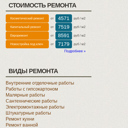
СТОИМОСТЬ РЕМОНТА
4571
Косметический ремонт
от
руб / м2
7519
Капитальный ремонт
от
руб / м2
8591
Евроремонт
от
руб / м2
7179
Новостройка под ключ
от
руб / м2
Подробнее »
ВИДЫ РЕМОНТА
Внутренние отделочные работы
Работы с гипсокартоном
Малярные работы
Сантехнические работы
Электромонтажные работы
Штукатурные работы
Ремонт кухни
Ремонт ванной